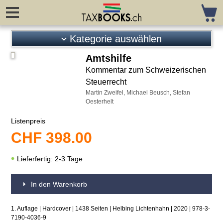
Kategorie auswählen
Steuerrecht
Amtshilfe
Kommentar zum Schweizerischen
Neuerscheinungen
Steuerrecht
Vorankündigungen
Martin Zweifel, Michael Beusch, Stefan
Oesterhelt
Gesetze / Kreisschreiben
Kommentare Bund
Listenpreis
Kommentare Kantone
CHF
398.00
Grundlagenliteratur
Unternehmungssteuerrecht
Lieferfertig: 2-3 Tage
Umstrukturierungen
VSt / Stempelabgabe
In den Warenkorb
Privatvermögen / Vorsorge
Interkantonal / -national
1. Auflage | Hardcover | 1438 Seiten | Helbing Lichtenhahn | 2020 | 978-3-
7190-4036-9
Mehrwertsteuer