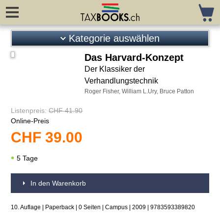
Kategorie auswählen
Steuerrecht
Das Harvard-Konzept
Der Klassiker der
Neuerscheinungen
Verhandlungstechnik
Vorankündigungen
Roger Fisher, William L.Ury, Bruce Patton
Gesetze / Kreisschreiben
Listenpreis:
CHF 41.90
Kommentare Bund
Online-Preis
Kommentare Kantone
CHF
39.00
Grundlagenliteratur
Unternehmungssteuerrecht
5 Tage
Umstrukturierungen
VSt / Stempelabgabe
In den Warenkorb
Privatvermögen / Vorsorge
Interkantonal / -national
10. Auflage | Paperback | 0 Seiten | Campus | 2009 | 9783593389820
Mehrwertsteuer