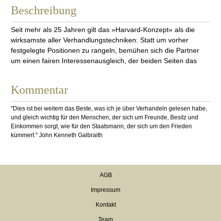
Beschreibung
Immobilien und Steuern
Verfahren / Spezialgebiete
Seit mehr als 25 Jahren gilt das »Harvard-Konzept« als die
Steuertipps / Ratgeber
wirksamste aller Verhandlungstechniken: Statt um vorher
Ausländisches Steuerrecht
festgelegte Positionen zu rangeln, bemühen sich die Partner
um einen fairen Interessenausgleich, der beiden Seiten das
Verlag Steuern & Recht
bestmögliche Ergebnis bringt. Unentbehrlich für Praktiker aller
Berufsgruppen.
Droit fiscal
Kommentar
Droit fiscal suisse
"Dies ist bei weitem das Beste, was ich je über Verhandeln gelesen habe,
und gleich wichtig für den Menschen, der sich um Freunde, Besitz und
BWL & Steuern
Einkommen sorgt, wie für den Staatsmann, der sich um den Frieden
Bewertung
kümmert." John Kenneth Galbraith
Revision
Wirtschaftsrecht
AGB
Standardwerke
Impressum
Freizeit / Kunst
Kontakt
100 Bestseller Belletristik
Team