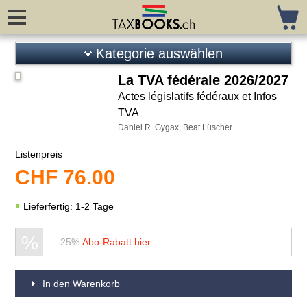
Kategorie auswählen
Steuerrecht
La TVA fédérale 2026/2027
Actes législatifs fédéraux et Infos
Neuerscheinungen
TVA
Vorankündigungen
Daniel R. Gygax, Beat Lüscher
Gesetze / Kreisschreiben
Listenpreis
Kommentare Bund
CHF
76.00
Kommentare Kantone
Grundlagenliteratur
Lieferfertig: 1-2 Tage
Unternehmungssteuerrecht
Umstrukturierungen
%
-25%
Abo-Rabatt hier
VSt / Stempelabgabe
Privatvermögen / Vorsorge
In den Warenkorb
Interkantonal / -national
Mehrwertsteuer