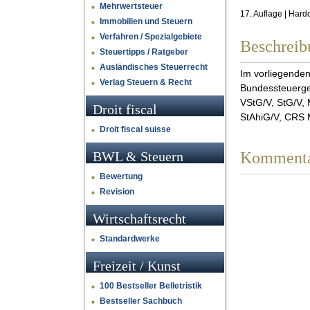
Mehrwertsteuer
17. Auflage | Har
Immobilien und Steuern
Verfahren / Spezialgebiete
Beschreib
Steuertipps / Ratgeber
Ausländisches Steuerrecht
Im vorliegenden
Verlag Steuern & Recht
Bundessteuerges
VStG/V, StG/V,
Droit fiscal
StAhiG/V, CRS 
Droit fiscal suisse
BGG/OR/BVG/StG
wichtigsten par
BWL & Steuern
Komment
Wegleitungen de
erweitert. Sie 
Bewertung
die bis zum 1. 
Revision
der Teilrevisio
Wirtschaftsrecht
speziell gekenn
Systemwechsel b
Standardwerke
Steuerrecht deu
Wegleitungen, R
Freizeit / Kunst
weitergeführt: 
100 Bestseller Belletristik
wertvolle Querv
Bestseller Sachbuch
des direkt vergl